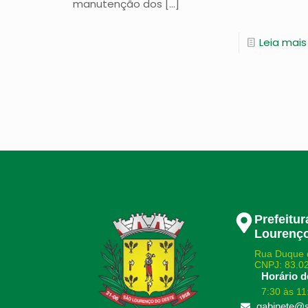
manutenção dos
[…]
Leia mais
Prefeitu
Lourenço
Rua Duque 
CNPJ: 83.0
Horário d
7:30 às 11
gabinete@s