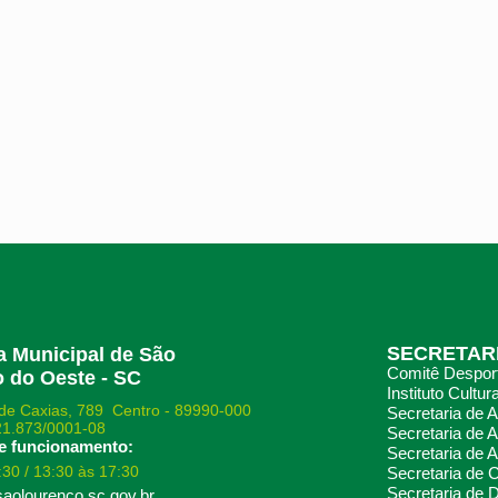
SECRETAR
ra Municipal de São
Comitê Desport
 do Oeste - SC
Instituto Cultura
de Caxias, 789 Centro - 89990-000
Secretaria de 
21.873/0001-08
Secretaria de A
e funcionamento:
Secretaria de A
:30 / 13:30 às 17:30
Secretaria de
Secretaria de 
aolourenco.sc.gov.br