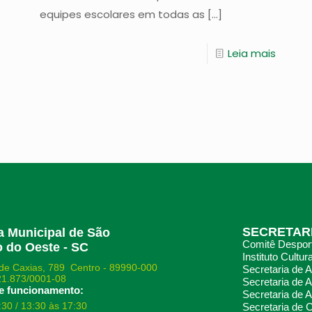
equipes escolares em todas as
[…]
Leia mais
SECRETAR
ra Municipal de São
Comitê Desport
 do Oeste - SC
Instituto Cultura
de Caxias, 789 Centro - 89990-000
Secretaria de 
21.873/0001-08
Secretaria de A
e funcionamento:
Secretaria de A
:30 / 13:30 às 17:30
Secretaria de