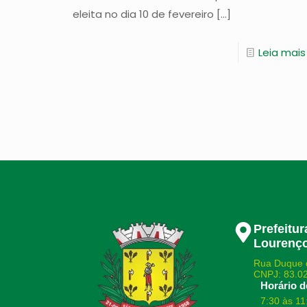
eleita no dia 10 de fevereiro
[…]
Leia mais
Prefeitu
Lourenço
Rua Duque 
CNPJ: 83.0
Horário d
7:30 às 11