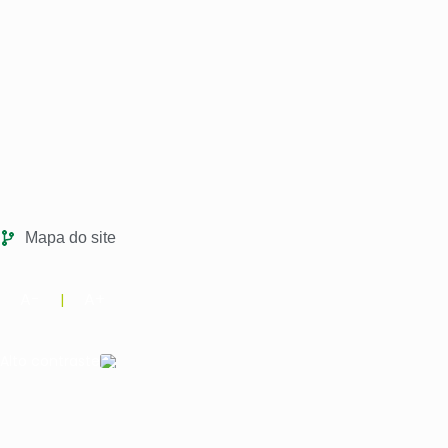
Mapa do site
A-
A+
|
Alto contraste