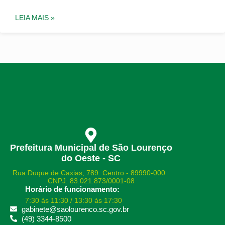
LEIA MAIS »
Prefeitura Municipal de São Lourenço
do Oeste - SC
Rua Duque de Caxias, 789 Centro - 89990-000
CNPJ: 83.021.873/0001-08
Horário de funcionamento:
7:30 às 11:30 / 13:30 às 17:30
gabinete@saolourenco.sc.gov.br
(49) 3344-8500