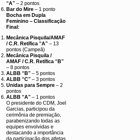
“A”
– 2 pontos
Bar do Mire
– 1 ponto
Bocha em Dupla
Feminino – Classificação
Final:
Mecânica Pisquila/AMAF
/ C.R. Retífica “A”
– 13
pontos (Campeã)
Mecânica Pisquila /
AMAF / C.R. Retífica “B”
– 8 pontos
ALBB “B”
– 5 pontos
ALBB “C”
– 3 pontos
Unidas para Sempre
– 2
pontos
ALBB “A”
– 1 pontos
O presidente do CDM, Joel
Garcias, participou da
cerimônia de premiação,
parabenizando todas as
equipes envolvidas e
destacando a importância
da participação dos atletas