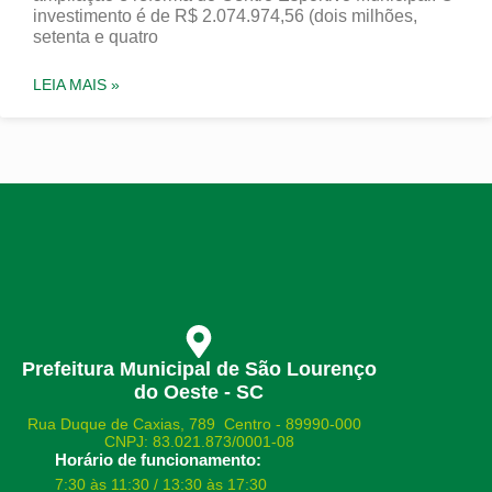
investimento é de R$ 2.074.974,56 (dois milhões,
setenta e quatro
LEIA MAIS »
Prefeitura Municipal de São Lourenço
do Oeste - SC
Rua Duque de Caxias, 789 Centro - 89990-000
CNPJ: 83.021.873/0001-08
Horário de funcionamento:
7:30 às 11:30 / 13:30 às 17:30