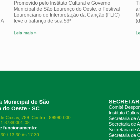
Promovido pelo Instituto Cultural e Governo
T
Municipal de São Lourenço do Oeste, o Festival
a
Lourenciano de Interpretação da Canção (FLIC)
M
 A
teve o balanço de sua 53ª
(d
Leia mais »
Le
SECRETAR
ra Municipal de São
Comitê Desport
 do Oeste - SC
Instituto Cultura
de Caxias, 789 Centro - 89990-000
Secretaria de 
21.873/0001-08
Secretaria de A
e funcionamento:
Secretaria de A
:30 / 13:30 às 17:30
Secretaria de