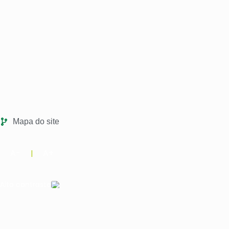
Mapa do site
A-
A+
|
Alto contraste