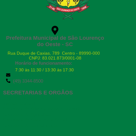
Prefeitura Municipal de São Lourenço
do Oeste - SC
Rua Duque de Caxias, 789 Centro - 89990-000
CNPJ: 83.021.873/0001-08
Horário de funcionamento:
7:30 às 11:30 / 13:30 às 17:30
gabinete@saolourenco.sc.gov.br
(49) 3344-8500
SECRETARIAS E ORGÃOS
Comitê Desportivo Municipal
Instituto Cultural
Secretaria de Administração e Fazenda
Secretaria de Agricultura
Secretaria de Assistência Social
Secretaria de Comunicação
Secretaria de Desenvolvimento Urbano