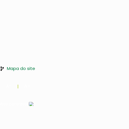
Mapa do site
A-
A+
|
Alto contraste