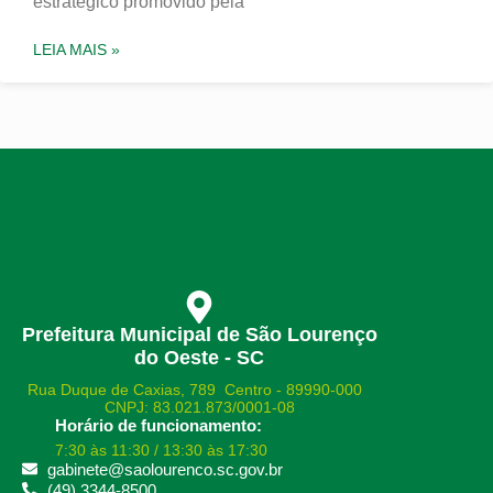
estratégico promovido pela
LEIA MAIS »
Prefeitura Municipal de São Lourenço
do Oeste - SC
Rua Duque de Caxias, 789 Centro - 89990-000
CNPJ: 83.021.873/0001-08
Horário de funcionamento:
7:30 às 11:30 / 13:30 às 17:30
gabinete@saolourenco.sc.gov.br
(49) 3344-8500