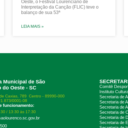
Oeste, o Festival Lourenciano de
Interpretação da Canção (FLIC) teve o
balanço de sua 53ª
LEIA MAIS »
SECRETAR
ra Municipal de São
Comitê Desport
 do Oeste - SC
Instituto Cultura
de Caxias, 789 Centro - 89990-000
Secretaria de 
21.873/0001-08
Secretaria de A
e funcionamento:
Secretaria de A
:30 / 13:30 às 17:30
Secretaria de
Secretaria de 
aolourenco.sc.gov.br
Secretaria de 
8500
Secretaria de 