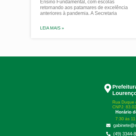
Ensino Fundamental, com escolas
retornando aos patamares de excelência
anteriores à pandemia. A Secretaria
LEIA MAIS »
Prefeitu
Lourenço
Rua Duque 
CNPJ: 83.0
Horário d
7:30 às 11
gabinete@s
(49) 3344-