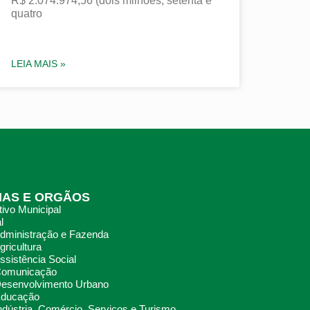
R$ 2.074.974,56 (dois milhões, setenta e
quatro
LEIA MAIS »
IAS E ORGÃOS
ivo Municipal
l
Administração e Fazenda
gricultura
ssistência Social
 Comunicação
Desenvolvimento Urbano
Educação
Indústria, Comércio, Serviços e Turismo