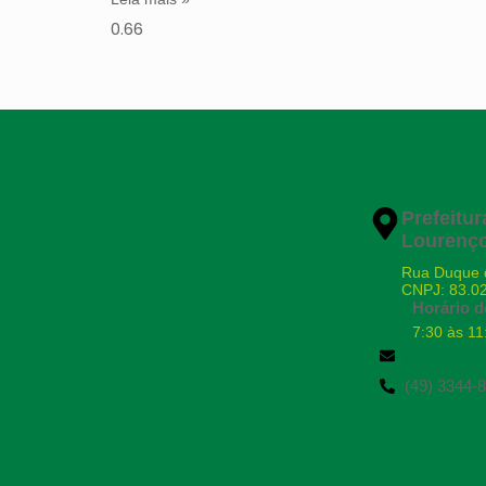
Prefeitu
Lourenço
Rua Duque 
CNPJ: 83.0
Horário d
7:30 às 11
gabinete@s
(49) 3344-