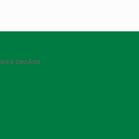
IAS E ORGÃOS
ivo Municipal
l
Administração e Fazenda
gricultura
ssistência Social
 Comunicação
Desenvolvimento Urbano
Educação
Indústria, Comércio, Serviços e Turismo
elações Institucionais
Saúde