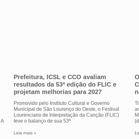
Prefeitura, ICSL e CCO avaliam
O
resultados da 53ª edição do FLIC e
C
projetam melhorias para 2027
n
Promovido pelo Instituto Cultural e Governo
T
Municipal de São Lourenço do Oeste, o Festival
a
Lourenciano de Interpretação da Canção (FLIC)
M
 A
teve o balanço de sua 53ª
(d
Leia mais »
Le