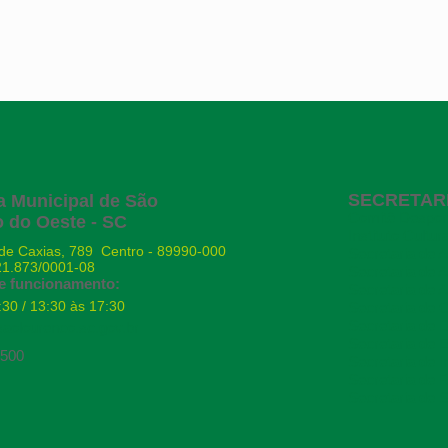
SECRETAR
ra Municipal de São
Comitê Desport
 do Oeste - SC
Instituto Cultura
de Caxias, 789 Centro - 89990-000
Secretaria de 
21.873/0001-08
Secretaria de A
e funcionamento:
Secretaria de A
:30 / 13:30 às 17:30
Secretaria de
Secretaria de 
aolourenco.sc.gov.br
Secretaria de 
8500
Secretaria de 
Secretaria de R
Secretaria de 