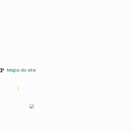
Mapa do site
A-
A+
|
Alto contraste